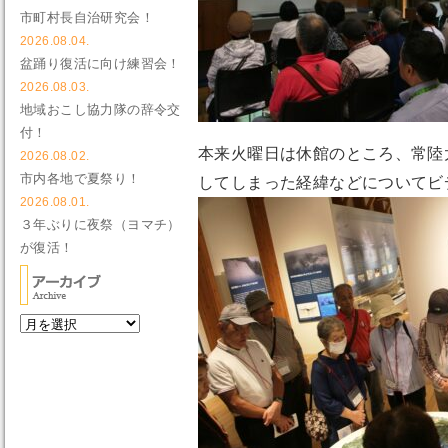
市町村長自治研究会！
2026.08.04.
盆踊り復活に向け練習会！
2026.08.03.
地域おこし協力隊の辞令交
付！
本来火曜日は休館のところ、常陸
2026.08.02.
市内各地で夏祭り！
してしまった経緯などについてビ
2026.08.01.
３年ぶりに夜祭（ヨマチ）
が復活！