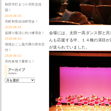
秋田竿灯まつり市民交流
団！
2026.08.05.
市町村長自治研究会！
2026.08.04.
会場には、太田一高ダンス部と共
盆踊り復活に向け練習会！
2026.08.03.
んも応援する中、１４種の演目が
地域おこし協力隊の辞令交
が送られていました。
付！
2026.08.02.
市内各地で夏祭り！