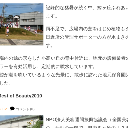
記録的な猛暑が続く中、鯨ヶ丘ふれあ
ます。
雨不足で、広場内の芝をはじめ植物も
日近所の管理サポーターの方が水まき
す。
場内の鯨の形をした小高い丘の背中付近に、地元の設備業者
ラーを有効活用し、定期的に噴水しています。
鯨が潮を吹いているような光景に、散歩に訪れた地元保育園
した。
Best of Beauty2010
9.02.
コメント(0)
NPO法人美容週間振興協議会（全国美
の、活動の一環で、県内５ヶ所のＪＲ