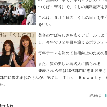
つくば・守谷）で、くしの無料配布を
これは、９月４日の「くしの日」を中
を行い、
美容のすばらしさを広くアピールしよ
し、今年で３２年目を迎えるボランテ
毎年テーマを決めて技術向上のための
また、髪の美しい著名人に贈られる 「The B
発表され 今年は10代部門に忽那汐里
代部門に優木まおみさんが
、第７回 Ｔｈｅ Ｂｅａｕｔｙ 
した。
詳細は
受け入れ