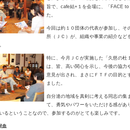
旨で、cafe結+１を会場に、「FACE 
た。
今回は約１０団体の代表が参加し、そ
所（ＪＣ）が、組織や事業の紹介など
。
特に、今月ＪＣが実施した「久慈の杜
は、皆、高い関心を示し、今後の協力
意見が出され、まさにＦＴＦの目的と
ました。
自分達の地域を真剣に考える同志の集
て、勇気やパワーをいただける感があ
いるということなので、参加するのがとても楽しみです。
献血