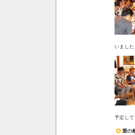
いました
予定して
愛の