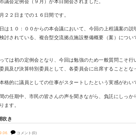
市議会定例会（９月）が本日開会されました。
月２２日までの１６日間です。
日は１０：００からの本会議において、今回の上程議案の説
検討されている、複合型交流拠点施設整備概要（案）につい
っては初の定例会となり、今回は勉強のため一般質問こそ行
委員及び決算特別委員として、各委員会に出席することとな
本格的に議員としての仕事がスタートしたという実感がわい
間の任期中、市民の皆さんの声を聞きながら、負託にしっか
ります。
潮吹き
9.06.
コメント(0)