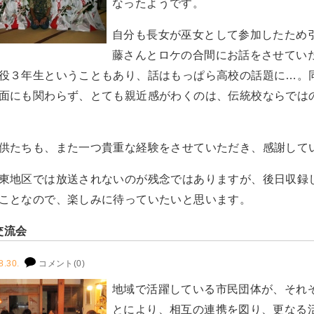
なったようです。
自分も長女が巫女として参加したため
藤さんとロケの合間にお話をさせてい
役３年生ということもあり、話はもっぱら高校の話題に…。
面にも関わらず、とても親近感がわくのは、伝統校ならでは
供たちも、また一つ貴重な経験をさせていただき、感謝して
東地区では放送されないのが残念ではありますが、後日収録
ことなので、楽しみに待っていたいと思います。
交流会
8.30.
コメント(0)
地域で活躍している市民団体が、それ
とにより、相互の連携を図り、更なる