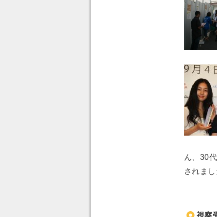
ん、
30
されま
視察