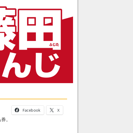
Facebook
X
品券。