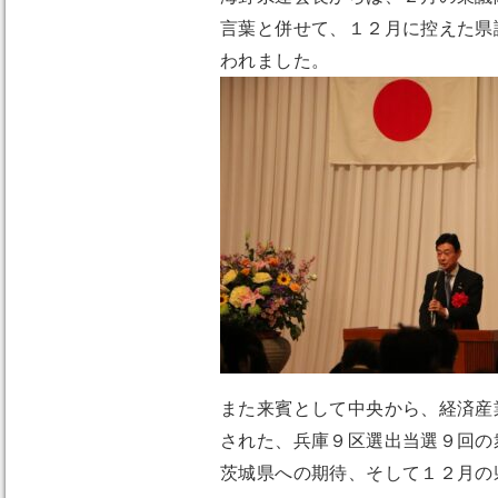
言葉と併せて、１２月に控えた県
われました。
また来賓として中央から、経済産
された、兵庫９区選出当選９回の
茨城県への期待、そして１２月の