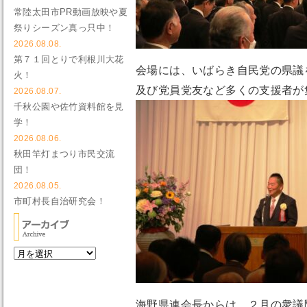
常陸太田市PR動画放映や夏
祭りシーズン真っ只中！
2026.08.08.
第７１回とりで利根川大花
会場には、いばらき自民党の県議
火！
及び党員党友など多くの支援者が
2026.08.07.
千秋公園や佐竹資料館を見
学！
2026.08.06.
秋田竿灯まつり市民交流
団！
2026.08.05.
市町村長自治研究会！
海野県連会長からは、２月の衆議