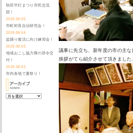
秋田竿灯まつり市民交流
団！
2026.08.05.
市町村長自治研究会！
2026.08.04.
盆踊り復活に向け練習会！
2026.08.03.
議事に先立ち、新年度の市の主な
地域おこし協力隊の辞令交
挨拶がてら紹介させて頂きました
付！
2026.08.02.
市内各地で夏祭り！