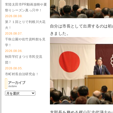
常陸太田市PR動画放映や夏
祭りシーズン真っ只中！
2026.08.08.
第７１回とりで利根川大花
自分は市長として出席するのは初
火！
きました。
2026.08.07.
千秋公園や佐竹資料館を見
学！
2026.08.06.
秋田竿灯まつり市民交流
団！
2026.08.05.
市町村長自治研究会！
支部長を務める梶山弘志代議士か