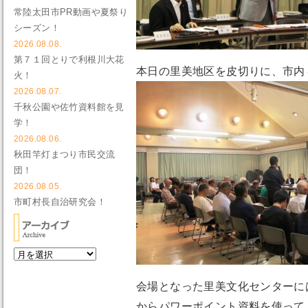
常陸太田市PR動画や夏祭り
シーズン！
2026.08.08.
第７１回とりで利根川大花
本日の里美地区を皮切りに、市内
火！
2026.08.07.
千秋公園や佐竹資料館を見
学！
2026.08.06.
秋田竿灯まつり市民交流
団！
2026.08.05.
市町村長自治研究会！
会場となった里美文化センターに
からパワーポイント資料を使って