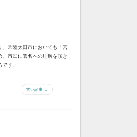
り、常陸太田市においても「宮
め、市民に署名への理解を頂き
ろです。
古い記事 →