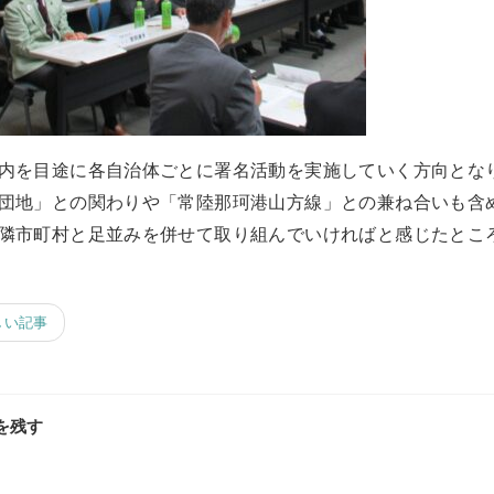
内を目途に各自治体ごとに署名活動を実施していく方向とな
団地」との関わりや「常陸那珂港山方線」との兼ね合いも含
隣市町村と足並みを併せて取り組んでいければと感じたとこ
しい記事
を残す