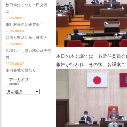
秋田竿灯まつり市民交流
団！
2026.08.05.
市町村長自治研究会！
2026.08.04.
盆踊り復活に向け練習会！
2026.08.03.
地域おこし協力隊の辞令交
本日の本会議では、各常任委員会
付！
2026.08.02.
報告が行われ、その後、各議案ご
市内各地で夏祭り！