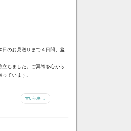
本日のお見送りまで４日間、盆
旅立ちました。ご冥福を心から
願っています。
古い記事 →