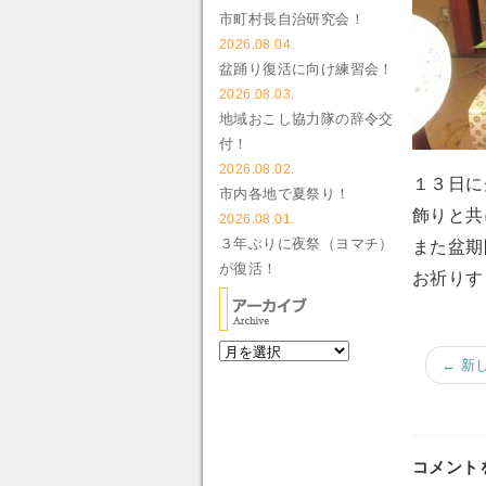
市町村長自治研究会！
2026.08.04.
盆踊り復活に向け練習会！
2026.08.03.
地域おこし協力隊の辞令交
付！
2026.08.02.
１３日に
市内各地で夏祭り！
飾りと共
2026.08.01.
３年ぶりに夜祭（ヨマチ）
また盆期
が復活！
お祈りす
← 新
コメント