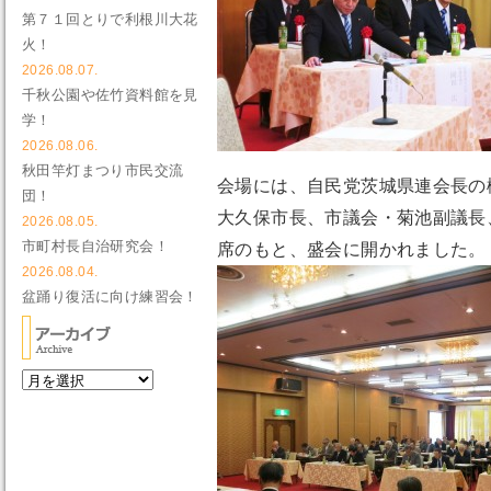
第７１回とりで利根川大花
火！
2026.08.07.
千秋公園や佐竹資料館を見
学！
2026.08.06.
秋田竿灯まつり市民交流
会場には、自民党茨城県連会長の
団！
大久保市長、市議会・菊池副議長
2026.08.05.
市町村長自治研究会！
席のもと、盛会に開かれました。
2026.08.04.
盆踊り復活に向け練習会！