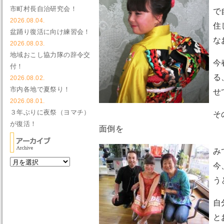
市町村長自治研究会！
で
2026.08.04.
住
盆踊り復活に向け練習会！
な
2026.08.03.
地域おこし協力隊の辞令交
今
付！
る
2026.08.02.
市内各地で夏祭り！
せ
2026.08.01.
３年ぶりに夜祭（ヨマチ）
そ
が復活！
面倒を
み
今
う
自
と