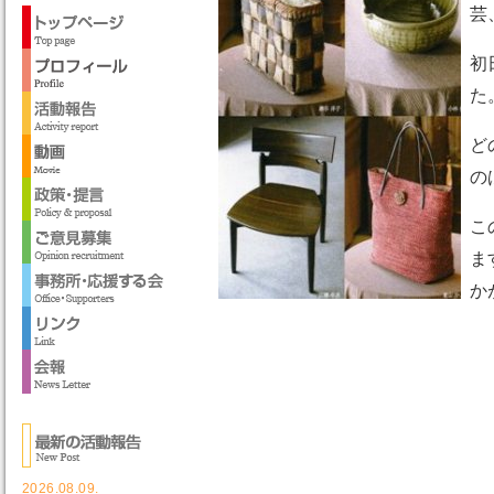
芸
初
た
ど
の
こ
ま
か
2026.08.09.