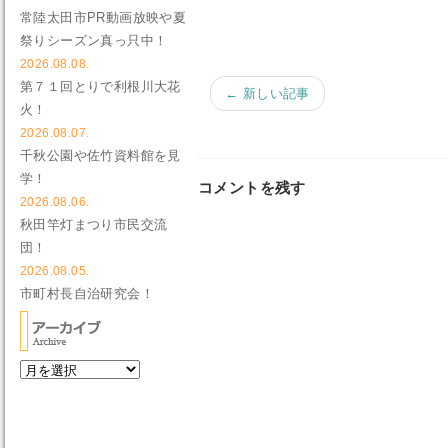
常陸太田市PR動画放映や夏
祭りシーズン真っ只中！
2026.08.08.
第７１回とりで利根川大花
← 新しい記事
火！
2026.08.07.
千秋公園や佐竹資料館を見
学！
コメントを残す
2026.08.06.
秋田竿灯まつり市民交流
団！
2026.08.05.
市町村長自治研究会！