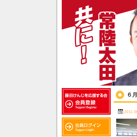
６
2011.0