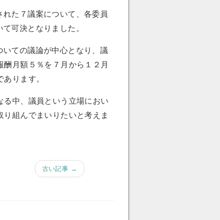
された７議案について、各委員
いて可決となりました。
ついての議論が中心となり、議
報酬月額５％を７月から１２月
であります。
なる中、議員という立場におい
取り組んでまいりたいと考えま
古い記事 →