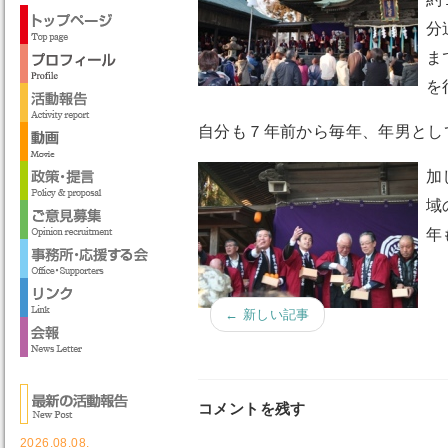
分
ま
を
自分も７年前から毎年、年男とし
加
域
年
← 新しい記事
コメントを残す
2026.08.08.