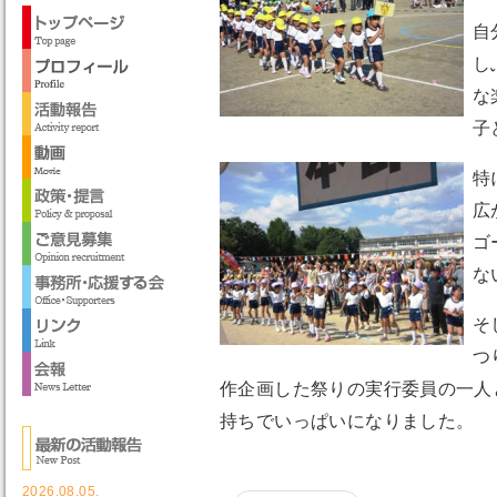
自
し
な
子
特
広
ゴ
な
そ
つ
作企画した祭りの実行委員の一人
持ちでいっぱいになりました。
2026.08.05.