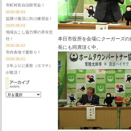
市町村長自治研究会！
2026.08.04.
盆踊り復活に向け練習会！
2026.08.03.
地域おこし協力隊の辞令交
本日市役所を会場にクーガーズの
付！
2026.08.02.
長にも同席頂く中、
市内各地で夏祭り！
2026.08.01.
３年ぶりに夜祭（ヨマチ）
が復活！