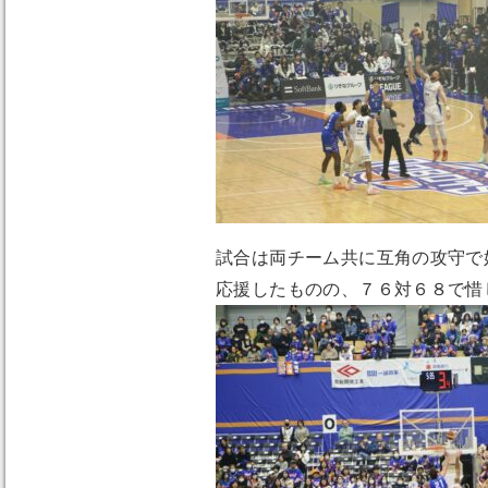
試合は両チーム共に互角の攻守で
応援したものの、７６対６８で惜