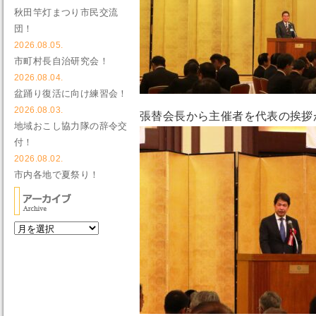
秋田竿灯まつり市民交流
団！
2026.08.05.
市町村長自治研究会！
2026.08.04.
盆踊り復活に向け練習会！
2026.08.03.
張替会長から主催者を代表の挨拶
地域おこし協力隊の辞令交
付！
2026.08.02.
市内各地で夏祭り！