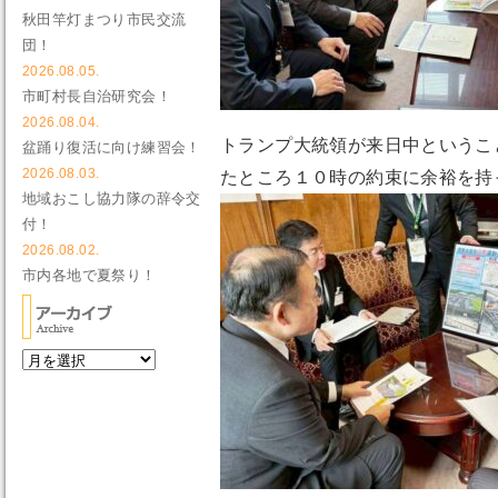
秋田竿灯まつり市民交流
団！
2026.08.05.
市町村長自治研究会！
2026.08.04.
トランプ大統領が来日中というこ
盆踊り復活に向け練習会！
2026.08.03.
たところ１０時の約束に余裕を持
地域おこし協力隊の辞令交
付！
2026.08.02.
市内各地で夏祭り！