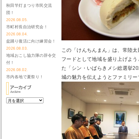
秋田竿灯まつり市民交流
団！
2026.08.05.
市町村長自治研究会！
2026.08.04.
盆踊り復活に向け練習会！
2026.08.03.
この「けんちんまん」は、常陸太
地域おこし協力隊の辞令交
フードとして地域を盛り上げよう
付！
た「シン・いばらきメシ総選挙2
2026.08.02.
城の魅力を伝えようとファミリー
市内各地で夏祭り！