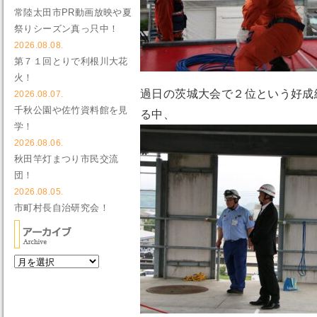
常陸太田市PR動画放映や夏
祭りシーズン真っ只中！
2026.08.08.
第７１回とりで利根川大花
火！
過日の茨城大会で２位という好成
2026.08.07.
千秋公園や佐竹資料館を見
る中、
学！
2026.08.06.
秋田竿灯まつり市民交流
団！
2026.08.05.
市町村長自治研究会！