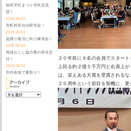
秋田竿灯まつり市民交流
団！
2026.08.05.
市町村長自治研究会！
2026.08.04.
盆踊り復活に向け練習会！
2026.08.03.
地域おこし協力隊の辞令交
２０年前に９名の会員でスタート
付！
2026.08.02.
上回る約２億５千万円と右肩上が
市内各地で夏祭り！
は、栄えある大賞を受賞されるな
２０周年という節目を契機に、更