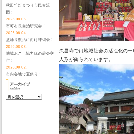
秋田竿灯まつり市民交流
団！
2026.08.05.
市町村長自治研究会！
2026.08.04.
盆踊り復活に向け練習会！
2026.08.03.
久昌寺では地域社会の活性化の一
地域おこし協力隊の辞令交
人形が飾られています。
付！
2026.08.02.
市内各地で夏祭り！