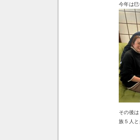
今年は巳
その後は
族５人と