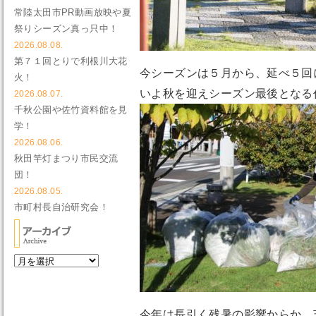
常陸太田市PR動画放映や夏
祭りシーズン真っ只中！
2026.08.08.
第７１回とりで利根川大花
今シーズンは５月から、延べ５回
火！
いよ秋を迎えシーズン最後となる
2026.08.07.
千秋公園や佐竹資料館を見
学！
2026.08.06.
秋田竿灯まつり市民交流
団！
2026.08.05.
市町村長自治研究会！
今年は長引く残暑の影響からか、