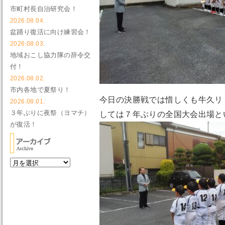
市町村長自治研究会！
2026.08.04.
盆踊り復活に向け練習会！
2026.08.03.
地域おこし協力隊の辞令交
付！
2026.08.02.
市内各地で夏祭り！
今日の決勝戦では惜しくも牛久リ
2026.08.01.
３年ぶりに夜祭（ヨマチ）
しては７年ぶりの全国大会出場と
が復活！