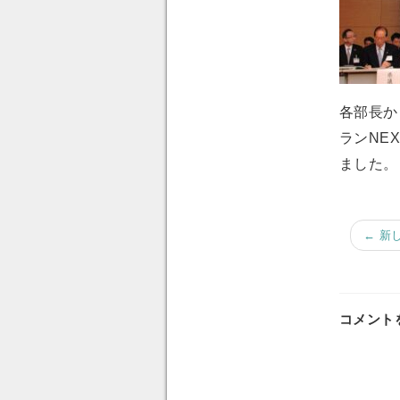
各部長か
ランNE
ました。
← 新
コメント