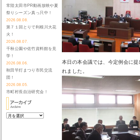
常陸太田市PR動画放映や夏
祭りシーズン真っ只中！
2026.08.08.
第７１回とりで利根川大花
火！
2026.08.07.
千秋公園や佐竹資料館を見
学！
本日の本会議では、今定例会に提
2026.08.06.
秋田竿灯まつり市民交流
れました。
団！
2026.08.05.
市町村長自治研究会！