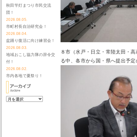
秋田竿灯まつり市民交流
団！
2026.08.05.
市町村長自治研究会！
2026.08.04.
盆踊り復活に向け練習会！
2026.08.03.
８市（水戸・日立・常陸太田・高
地域おこし協力隊の辞令交
る中、各市から国・県へ提出予定
付！
2026.08.02.
市内各地で夏祭り！