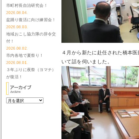
市町村長自治研究会！
2026.08.04.
盆踊り復活に向け練習会！
2026.08.03.
地域おこし協力隊の辞令交
付！
2026.08.02.
４月から新たに赴任された橋本医
市内各地で夏祭り！
いて話を伺いました。
2026.08.01.
３年ぶりに夜祭（ヨマチ）
が復活！