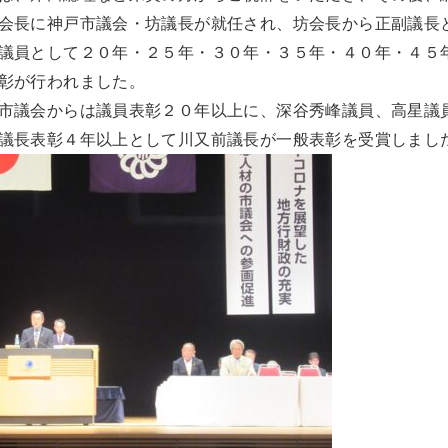
会長に神戸市議会・坊議長が就任され、坊会長から正副議長
議員として２０年・２５年・３０年・３５年・４０年・４５
彰が行われました。
市議会からは議員表彰２０年以上に、深谷秀峰議員、高星議
議長表彰４年以上として川又前議長が一般表彰を受賞しまし