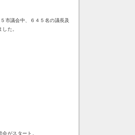
１５市議会中、６４５名の議長及
ました。
総会がスタート。