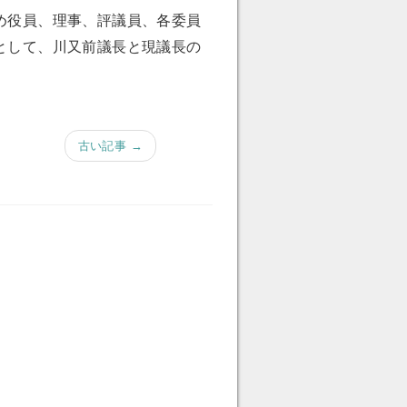
め役員、理事、評議員、各委員
として、川又前議長と現議長の
古い記事 →