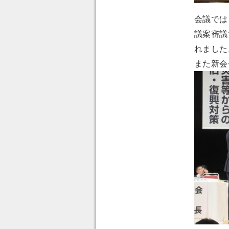
会議では
議案審議
れました
また新会