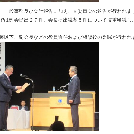
、一般事務及び会計報告に加え、８委員会の報告が行われま
では部会提出２７件、会長提出議案５件について慎重審議し
。
長以下、副会長などの役員選任および相談役の委嘱が行われ