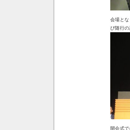
会場とな
び随行の
開会式で