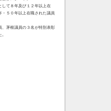
として８年及び１２年以上在
年・５０年以上在職された議員
員、茅根議員の３名が特別表彰
た。