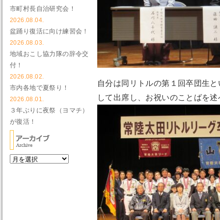
市町村長自治研究会！
2026.08.04.
盆踊り復活に向け練習会！
2026.08.03.
地域おこし協力隊の辞令交
付！
2026.08.02.
自分は同リトルの第１回卒団生と
市内各地で夏祭り！
して出席し、お祝いのことばを述
2026.08.01.
３年ぶりに夜祭（ヨマチ）
が復活！