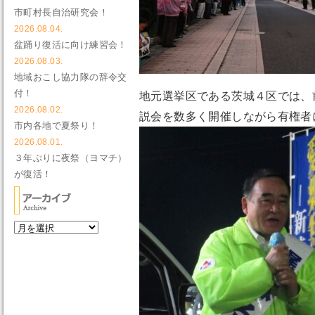
市町村長自治研究会！
2026.08.04.
盆踊り復活に向け練習会！
2026.08.03.
地域おこし協力隊の辞令交
付！
地元選挙区である茨城４区では、
2026.08.02.
説会を数多く開催しながら有権者
市内各地で夏祭り！
2026.08.01.
３年ぶりに夜祭（ヨマチ）
が復活！