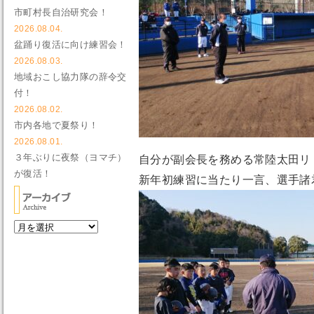
市町村長自治研究会！
2026.08.04.
盆踊り復活に向け練習会！
2026.08.03.
地域おこし協力隊の辞令交
付！
2026.08.02.
市内各地で夏祭り！
2026.08.01.
３年ぶりに夜祭（ヨマチ）
自分が副会長を務める常陸太田リ
が復活！
新年初練習に当たり一言、選手諸