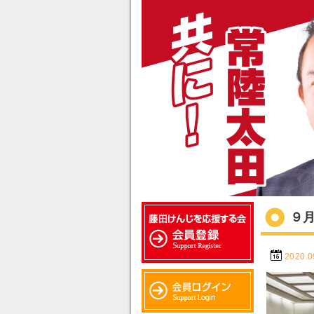
９
2020.0