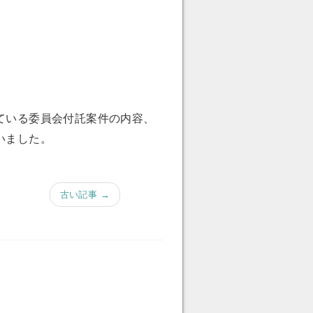
ている委員会付託案件の内容、
いました。
古い記事 →