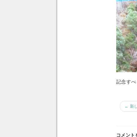
記念すべ
← 新
コメント