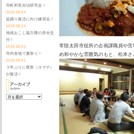
市町村長自治研究会！
2026.08.04.
盆踊り復活に向け練習会！
2026.08.03.
地域おこし協力隊の辞令交
付！
常陸太田市役所の企画課職員や茨
2026.08.02.
市内各地で夏祭り！
め和やかな雰囲気のもと、松本さ
2026.08.01.
３年ぶりに夜祭（ヨマチ）
が復活！