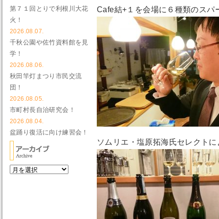
第７１回とりで利根川大花
Cafe結+１を会場に６種類のス
火！
2026.08.07.
千秋公園や佐竹資料館を見
学！
2026.08.06.
秋田竿灯まつり市民交流
団！
2026.08.05.
市町村長自治研究会！
2026.08.04.
盆踊り復活に向け練習会！
ソムリエ・塩原拓海氏セレクトに