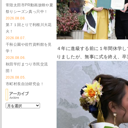
常陸太田市PR動画放映や夏
祭りシーズン真っ只中！
2026.08.08.
第７１回とりで利根川大花
火！
2026.08.07.
千秋公園や佐竹資料館を見
４年に進級する前に１年間休学し
学！
りましたが、無事に式を終え、卒
2026.08.06.
秋田竿灯まつり市民交流
団！
2026.08.05.
市町村長自治研究会！