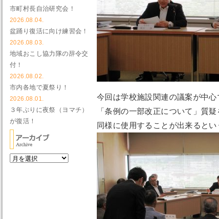
市町村長自治研究会！
2026.08.04.
盆踊り復活に向け練習会！
2026.08.03.
地域おこし協力隊の辞令交
付！
2026.08.02.
市内各地で夏祭り！
今回は学校施設関連の議案が中心
2026.08.01.
３年ぶりに夜祭（ヨマチ）
「条例の一部改正について」質疑
が復活！
同様に使用することが出来るとい