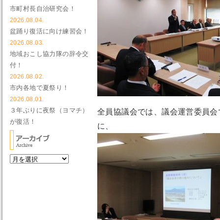
市町村長自治研究会！
2026.08.04.
盆踊り復活に向け練習会！
2026.08.03.
地域おこし協力隊の辞令交
付！
2026.08.02.
市内各地で夏祭り！
2026.08.01.
３年ぶりに夜祭（ヨマチ）
全員協議会では、議会運営委員会
が復活！
に、