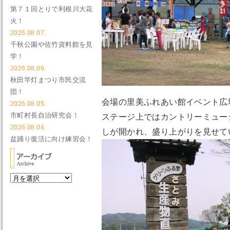
第７１回とりで利根川大花
火！
2026.08.07.
千秋公園や佐竹資料館を見
学！
2026.08.06.
秋田竿灯まつり市民交流
団！
会場の里美ふれあい館イベント広
2026.08.05.
市町村長自治研究会！
ステージ上ではカントリーミュー
2026.08.04.
しが開かれ、盛り上がりを見せて
盆踊り復活に向け練習会！