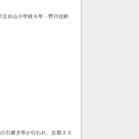
市立白山小学校６年・野川佳鈴
ーの引継ぎ等が行われ、次期３３