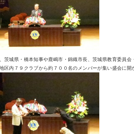
、茨城県・橋本知事や鹿嶋市・錦織市長、茨城県教育委員会
地区内７９クラブから約７００名のメンバーが集い盛会に開