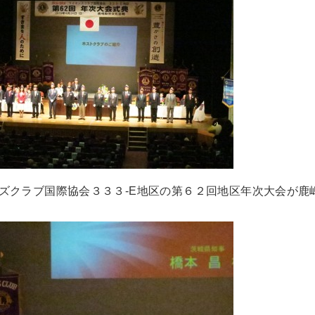
ズクラブ国際協会３３３-E地区の第６２回地区年次大会が鹿