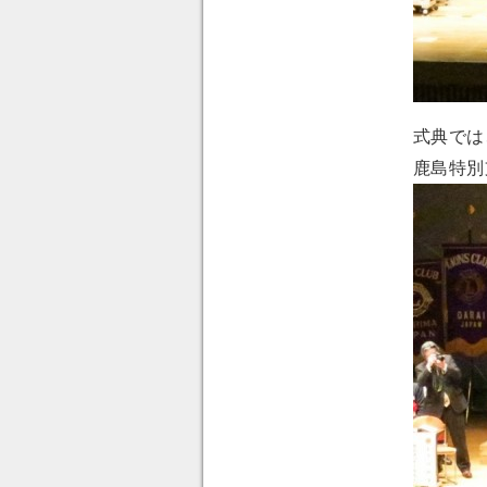
式典では
鹿島特別