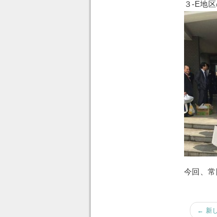
３-E地
今回、常
← 新