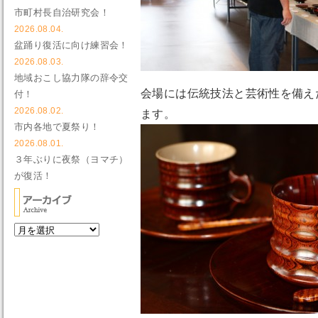
市町村長自治研究会！
2026.08.04.
盆踊り復活に向け練習会！
2026.08.03.
地域おこし協力隊の辞令交
会場には伝統技法と芸術性を備え
付！
2026.08.02.
ます。
市内各地で夏祭り！
2026.08.01.
３年ぶりに夜祭（ヨマチ）
が復活！