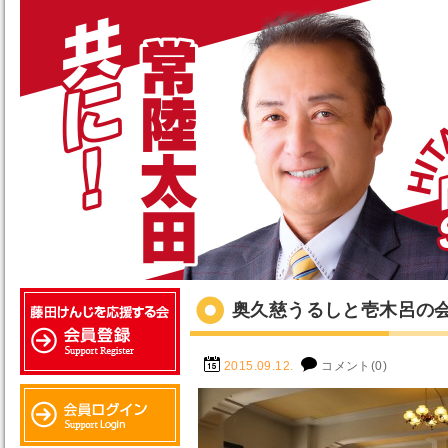
奥久慈うるしと壱木呂の
2015.09.12.
コメント(0)