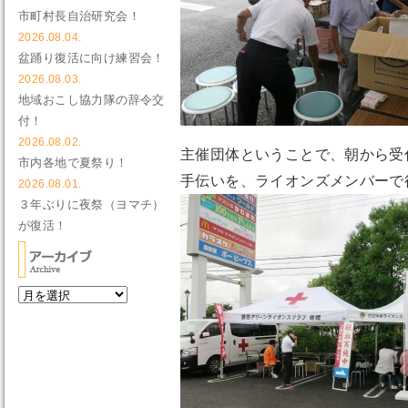
市町村長自治研究会！
2026.08.04.
盆踊り復活に向け練習会！
2026.08.03.
地域おこし協力隊の辞令交
付！
2026.08.02.
主催団体ということで、朝から受
市内各地で夏祭り！
手伝いを、ライオンズメンバーで
2026.08.01.
３年ぶりに夜祭（ヨマチ）
が復活！