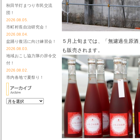
秋田竿灯まつり市民交流
団！
2026.08.05.
市町村長自治研究会！
2026.08.04.
５月上旬までは、「無濾過生原酒
盆踊り復活に向け練習会！
2026.08.03.
も販売されます。
地域おこし協力隊の辞令交
付！
2026.08.02.
市内各地で夏祭り！