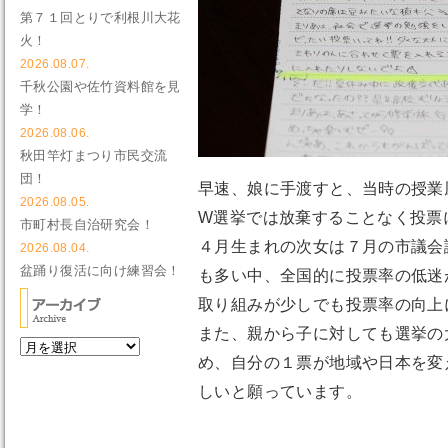
第７１回とりで利根川大花
火！
2026.08.07.
千秋公園や佐竹資料館を見
学！
2026.08.06.
秋田竿灯まつり市民交流
団！
早速、娘に手渡すと、当時の授業
2026.08.05.
W選挙では放棄することなく投票
市町村長自治研究会！
４月生まれの次女は７月の市議会
2026.08.04.
盆踊り復活に向け練習会！
も多い中、全国的に投票率の低迷
取り組みが少しでも投票率の向上
また、親から子に対しても選挙の
め、自分の１票が地域や日本を変
しいと願っています。