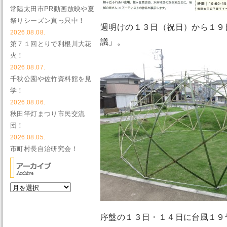
常陸太田市PR動画放映や夏
祭りシーズン真っ只中！
週明けの１３日（祝日）から１９
2026.08.08.
議」。
第７１回とりで利根川大花
火！
2026.08.07.
千秋公園や佐竹資料館を見
学！
2026.08.06.
秋田竿灯まつり市民交流
団！
2026.08.05.
市町村長自治研究会！
序盤の１３日・１４日に台風１９